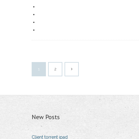
1
2
New Posts
Client torrent ipad