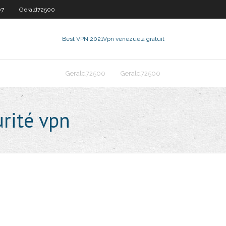
07
Gerald72500
Best VPN 2021
Vpn venezuela gratuit
Gerald72500
Gerald72500
urité vpn