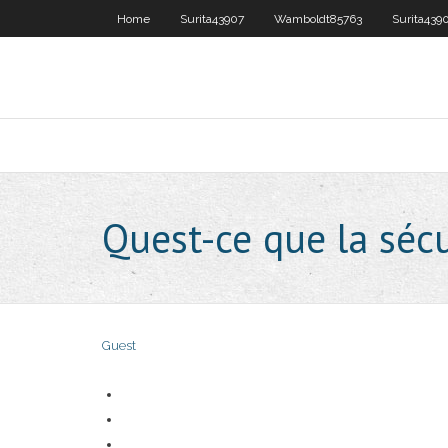
Home
Surita43907
Wamboldt85763
Surita439
Quest-ce que la séc
Guest