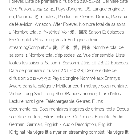
Forever. Date de première diffusion: 2018-04-24; Dernière date
de diffusion: 2019-12-31; Pays d’origine: US; Langue originale:
en; Runtime: 15 minutes ; Production: Genres: Drame; Réseaux
de télévision: Amazon. After Forever. Nombre total de saisons:
2 Nombre total d [fr~séries] Voir 愛。回來 Saison Et épisodes
En Complets Streaming Vostfr En Ligne. admin.
streamingCompletvf » 愛。回來 . 愛。回來. Nombre total de
saisons: 1 Nombre total d’épisodes: 22. Vue d’ensemble: Liste
toutes les saisons: Saison 1. Season 1. 2011-10-28. 22 Episodes.
Date de première diffusion: 2011-10-28; Dernière date de
diffusion: 2012-03-30; Pays d’origine Nommé aux Emmys
Award dans la catégorie Meilleur court-métrage documentaire.
Vidéos Long Shot. Long Shot (Bande-annonce) Plus d'infos.
Lecture hors ligne. Téléchargeable. Genres. Films
documentaires, Documentaires inspirés de crimes réels, Docus
société et culture, Films policiers. Ce film est Enquête. Audio .
German, German, English - Audio Description, English
[Original Na végre itt a nyár en streaming complet. Na végre itt