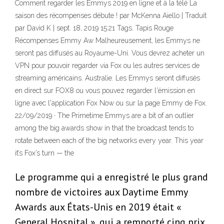
Comment regarder les Emmys 2019 en ligne et à la télé La
saison des récompenses débute ! par McKenna Aiello | Traduit
par David K | sept. 18, 2019 15:21 Tags. Tapis Rouge
Récompenses Emmy Aw Malheureusement, les Emmys ne
seront pas diffusés au Royaume-Uni. Vous devrez acheter un
VPN pour pouvoir regarder via Fox ou les autres services de
streaming américains. Australie. Les Emmys seront diffusés
en direct sur FOX8 ou vous pouvez regarder l'émission en
ligne avec l'application Fox Now ou sur la page Emmy de Fox.
22/09/2019 · The Primetime Emmys are a bit of an outlier
among the big awards show in that the broadcast tends to
rotate between each of the big networks every year. This year
it’s Fox’s turn — the
Le programme qui a enregistré le plus grand
nombre de victoires aux Daytime Emmy
Awards aux États-Unis en 2019 était «
General Hospital », qui a remporté cinq prix