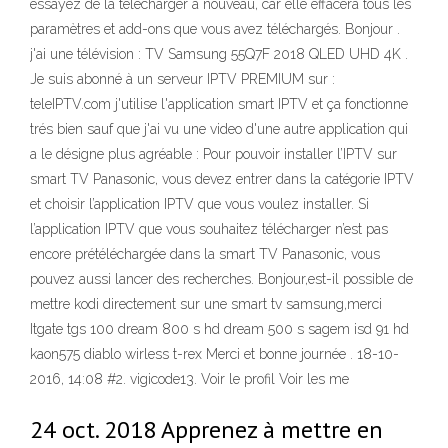
essayez de la télécharger à nouveau, car elle effacera tous les
paramètres et add-ons que vous avez téléchargés. Bonjour .
j'ai une télévision : TV Samsung 55Q7F 2018 QLED UHD 4K .
Je suis abonné à un serveur IPTV PREMIUM sur :
teleIPTV.com j'utilise l'application smart IPTV et ça fonctionne
trés bien sauf que j'ai vu une video d'une autre application qui
a le désigne plus agréable : Pour pouvoir installer l’IPTV sur
smart TV Panasonic, vous devez entrer dans la catégorie IPTV
et choisir l’application IPTV que vous voulez installer. Si
l’application IPTV que vous souhaitez télécharger n’est pas
encore prétéléchargée dans la smart TV Panasonic, vous
pouvez aussi lancer des recherches. Bonjour,est-il possible de
mettre kodi directement sur une smart tv samsung,merci
Itgate tgs 100 dream 800 s hd dream 500 s sagem isd 91 hd
kaon575 diablo wirless t-rex Merci et bonne journée . 18-10-
2016, 14:08 #2. vigicode13. Voir le profil Voir les me
24 oct. 2018 Apprenez à mettre en