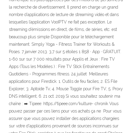
la recherche de divertissement. Il prend en charge un grand
nombre d’applications de lecture de streaming vidéo et dans
lesquelles l’application VooIPTV ne fait pas exception. Le
streaming d’émissions en direct, de films, de séries, etc. est
beaucoup plus simple Disponible pour le téléchargement
maintenant. Simply Yoga - Fitness Trainer for Workouts &
Poses. 7 janvier 2013. 3,7 sur 5 étoiles 1 858 · App · GRATUIT.
1-60 sur sur 7 000 résultats pour Applis et Jeux : Fire TV
Apps (Tous les Modèles ) : Fire TV Stick Entraînements
Quotidiens - Programmes fitness. 24 juillet Meilleures
applications pour Firestick. 1. Outils de feu faciles; 2. ES File
Explorer; 3. Aptoide Tv; 4. Mouse Toggle pour Fire TV; 5. Proxy
DNS intelligent; 6. 21 oct. 2019 Si vous souhaitez soutenir ma
chaîne : ➡️ Tipeee: https://tipeee.com/kulture- chronik Vous
pouvez passer par ces liens pour vos achats ça ne Pour vous
assurer que vous pouvez installer des applications chargées
sur votre d'applications provenant de sources inconnues sur